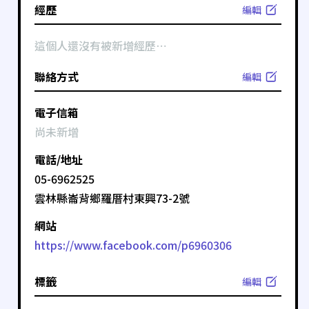
經歷
編輯
這個人還沒有被新增經歷⋯
聯絡方式
編輯
電子信箱
尚未新增
電話/地址
05-6962525
雲林縣崙背鄉羅厝村東興73-2號
網站
https://www.facebook.com/p6960306
標籤
編輯