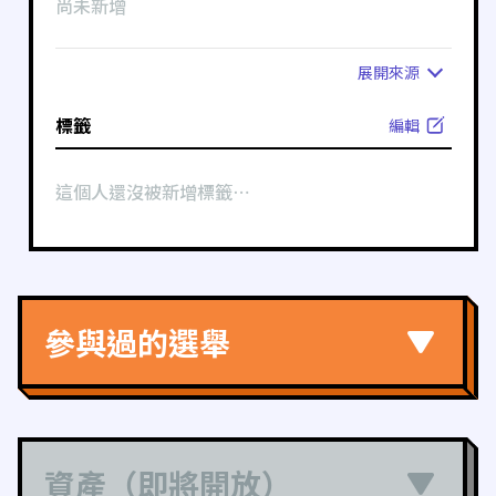
尚未新增
展開
來源
標籤
編輯
這個人還沒被新增標籤⋯
參與過的選舉
資產（即將開放）