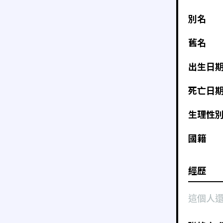
別名
舊名
出生日
死亡日
生理性
國籍
經歷
這個人