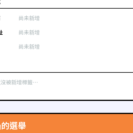
式
箱
尚未新增
址
尚未新增
尚未新增
還沒被新增標籤⋯
過的選舉