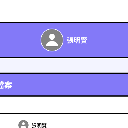
張明賢
檔案
料
張明賢