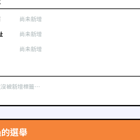
式
箱
尚未新增
址
尚未新增
尚未新增
還沒被新增標籤⋯
過的選舉