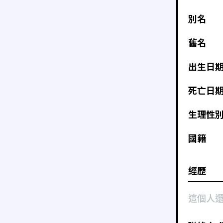
別名
舊名
出生日
死亡日
生理性
國籍
經歷
這個人