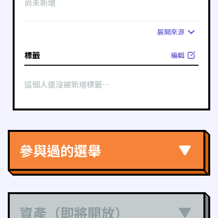
尚未新增
展開
來源
標籤
編輯
這個人還沒被新增標籤⋯
參與過的選舉
資產（即將開放）