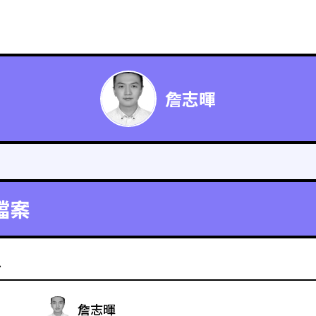
詹志暉
檔案
料
詹志暉