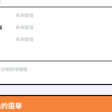
式
箱
尚未新增
址
尚未新增
尚未新增
還沒被新增標籤⋯
過的選舉