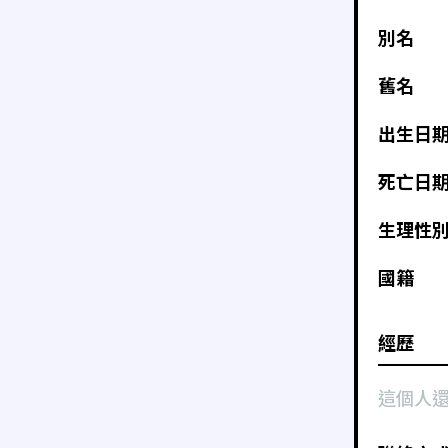
別名
舊名
出生日
死亡日
生理性
國籍
經歷
這個人