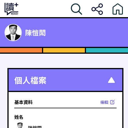
陳愷閎
個人檔案
基本資料
編輯
姓名
陳愷閎