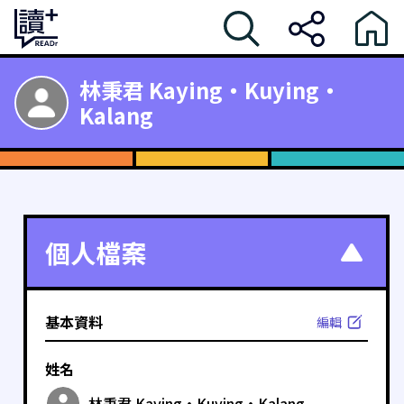
林秉君 Kaying・Kuying・
Kalang
個人檔案
基本資料
編輯
姓名
林秉君 Kaying・Kuying・Kalang