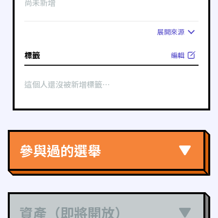
尚未新增
展開
來源
標籤
編輯
這個人還沒被新增標籤⋯
參與過的選舉
資產（即將開放）