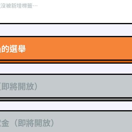
還沒被新增標籤⋯
過的選舉
（即將開放）
獻金（即將開放）