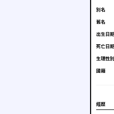
別名
舊名
出生日
死亡日
生理性
國籍
經歷