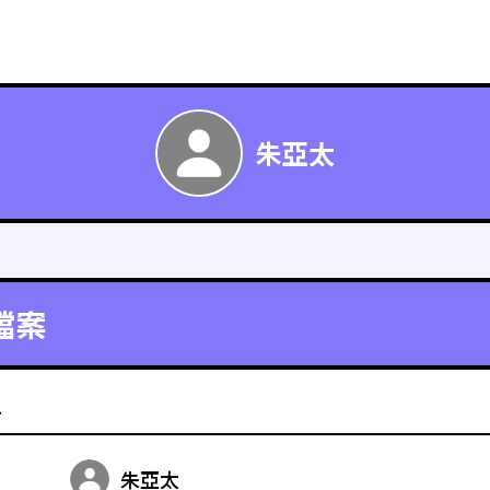
朱亞太
檔案
料
朱亞太