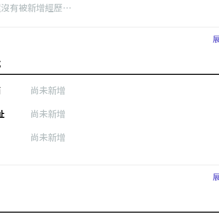
還沒有被新增經歷⋯
式
箱
尚未新增
址
尚未新增
尚未新增