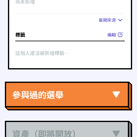
尚未新增
展開
來源
標籤
編輯
這個人還沒被新增標籤⋯
參與過的選舉
資產（即將開放）