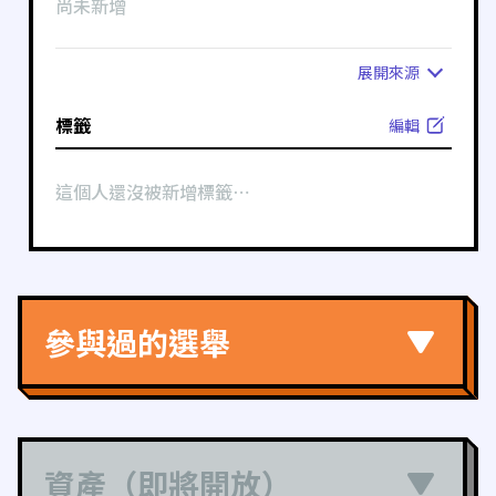
尚未新增
展開
來源
標籤
編輯
這個人還沒被新增標籤⋯
參與過的選舉
資產（即將開放）