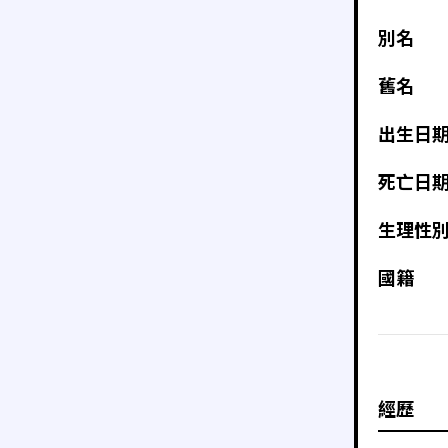
別名
舊名
出生日
死亡日
生理性
國籍
經歷