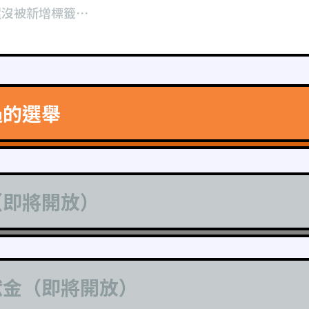
還沒被新增標籤⋯
過的選舉
（即將開放）
獻金（即將開放）