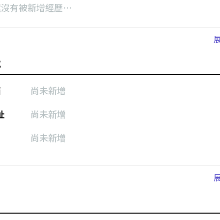
還沒有被新增經歷⋯
式
箱
尚未新增
址
尚未新增
尚未新增