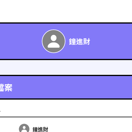
鐘進財
檔案
料
鐘進財