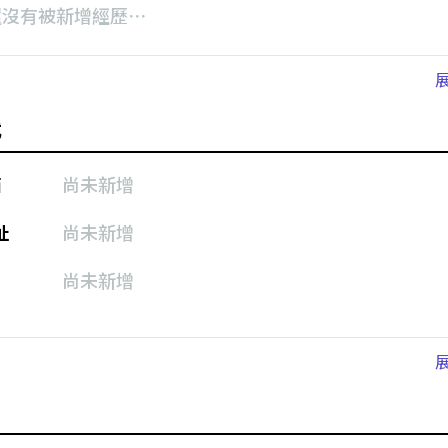
還沒有被新增經歷⋯
式
箱
尚未新增
址
尚未新增
尚未新增