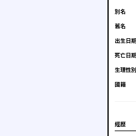
別名
舊名
出生日
死亡日
生理性
國籍
經歷