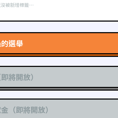
還沒被新增標籤⋯
過的選舉
（即將開放）
獻金（即將開放）