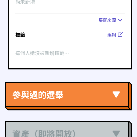
尚未新增
展開
來源
標籤
編輯
這個人還沒被新增標籤⋯
參與過的選舉
資產（即將開放）