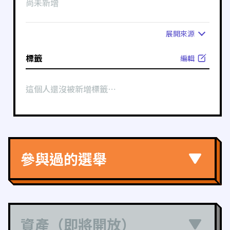
尚未新增
展開
來源
標籤
編輯
這個人還沒被新增標籤⋯
參與過的選舉
資產（即將開放）