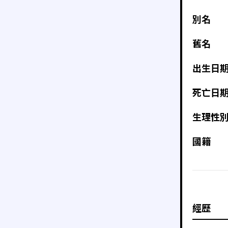
別名
舊名
出生日
死亡日
生理性
國籍
經歷