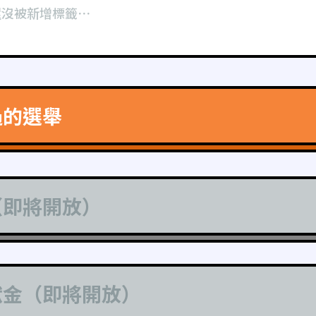
還沒被新增標籤⋯
過的選舉
（即將開放）
獻金（即將開放）