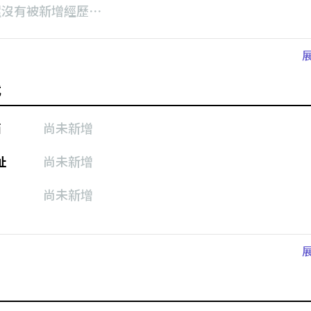
還沒有被新增經歷⋯
式
箱
尚未新增
址
尚未新增
尚未新增