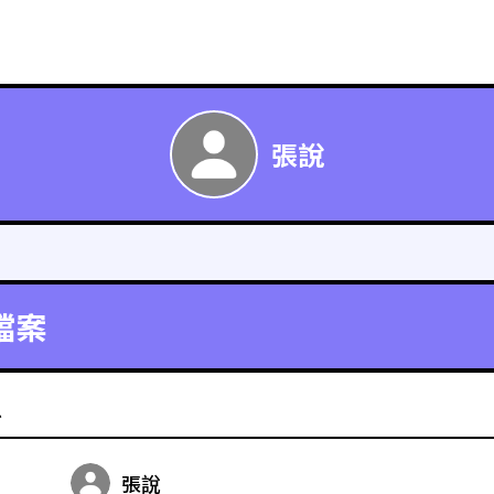
張說
檔案
料
張說