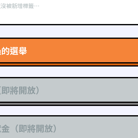
還沒被新增標籤⋯
過的選舉
（即將開放）
獻金（即將開放）