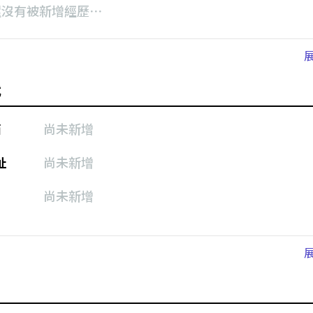
還沒有被新增經歷⋯
式
箱
尚未新增
址
尚未新增
尚未新增