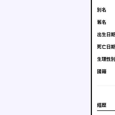
別名
舊名
出生日
死亡日
生理性
國籍
經歷