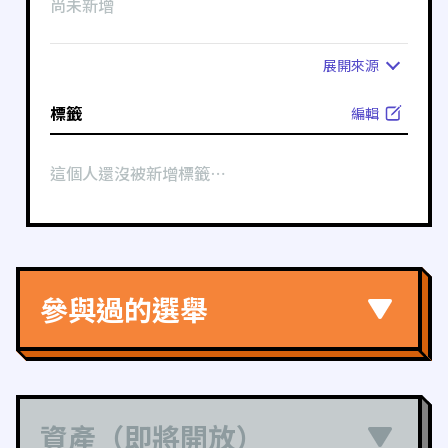
尚未新增
展開
來源
標籤
編輯
這個人還沒被新增標籤⋯
參與過的選舉
資產（即將開放）