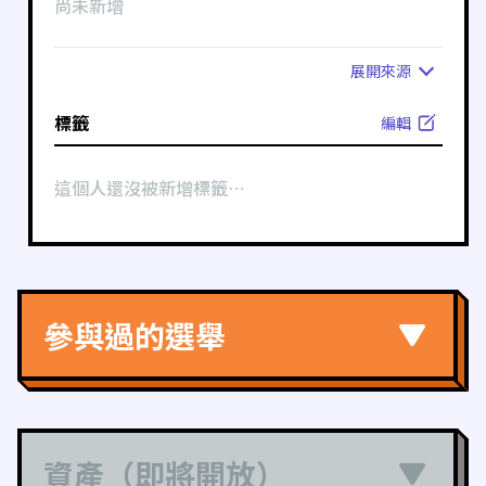
尚未新增
展開
來源
標籤
編輯
這個人還沒被新增標籤⋯
參與過的選舉
資產（即將開放）