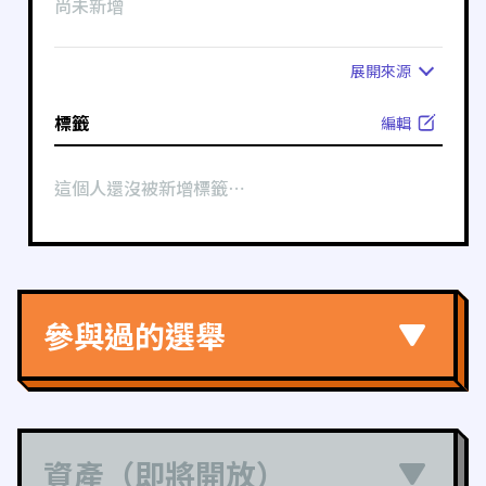
尚未新增
展開
來源
標籤
編輯
這個人還沒被新增標籤⋯
參與過的選舉
資產（即將開放）