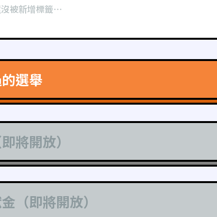
還沒被新增標籤⋯
過的選舉
（即將開放）
獻金（即將開放）