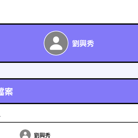
劉興秀
檔案
料
劉興秀