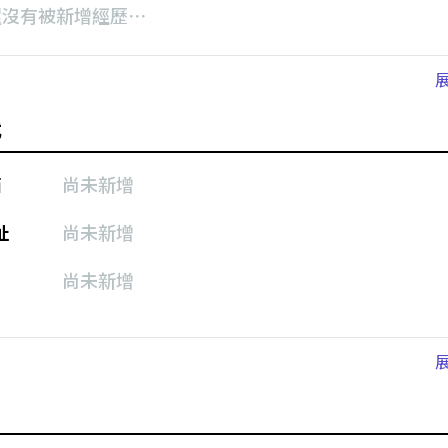
還沒有被新增經歷⋯
式
箱
尚未新增
址
尚未新增
尚未新增