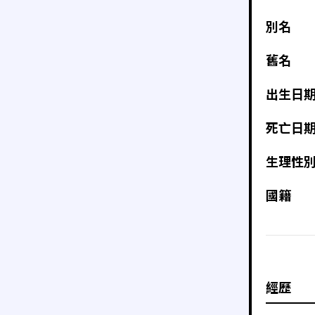
別名
舊名
出生日
死亡日
生理性
國籍
經歷