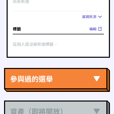
尚未新增
展開
來源
標籤
編輯
這個人還沒被新增標籤⋯
參與過的選舉
資產（即將開放）