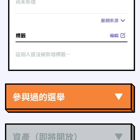
尚未新增
展開
來源
標籤
編輯
這個人還沒被新增標籤⋯
參與過的選舉
資產（即將開放）