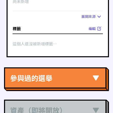
尚未新增
展開
來源
標籤
編輯
這個人還沒被新增標籤⋯
參與過的選舉
資產（即將開放）