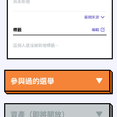
尚未新增
展開
來源
標籤
編輯
這個人還沒被新增標籤⋯
參與過的選舉
資產（即將開放）