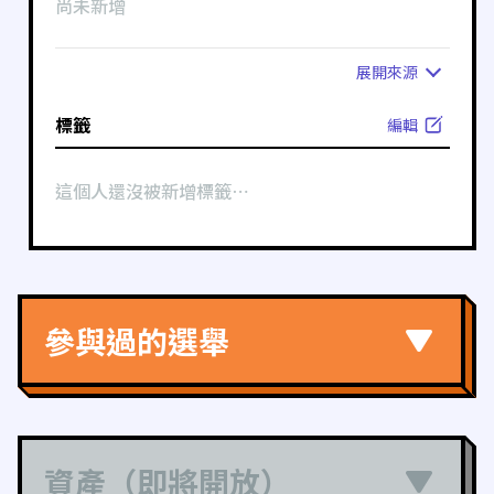
尚未新增
展開
來源
標籤
編輯
這個人還沒被新增標籤⋯
參與過的選舉
資產（即將開放）