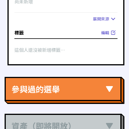
尚未新增
展開
來源
標籤
編輯
這個人還沒被新增標籤⋯
參與過的選舉
資產（即將開放）