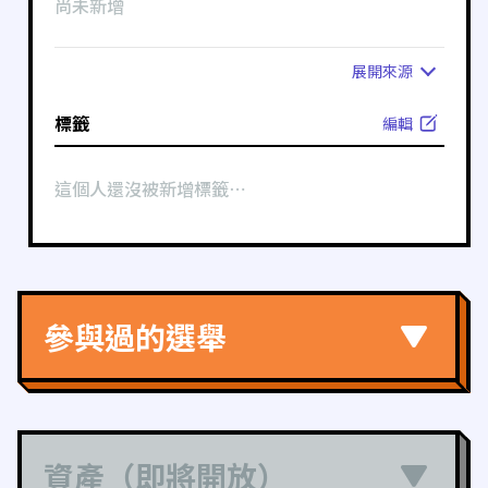
尚未新增
展開
來源
標籤
編輯
這個人還沒被新增標籤⋯
參與過的選舉
資產（即將開放）