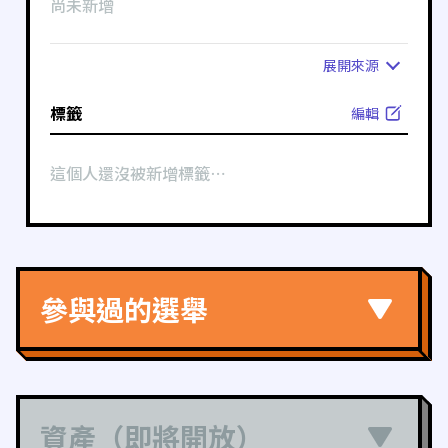
尚未新增
展開
來源
標籤
編輯
這個人還沒被新增標籤⋯
參與過的選舉
資產（即將開放）