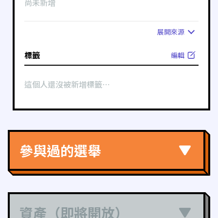
尚未新增
展開
來源
標籤
編輯
這個人還沒被新增標籤⋯
參與過的選舉
資產（即將開放）