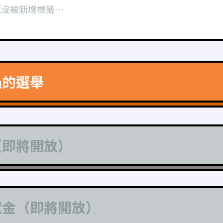
還沒被新增標籤⋯
過的選舉
（即將開放）
獻金（即將開放）