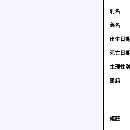
別名
舊名
出生日
死亡日
生理性
國籍
經歷