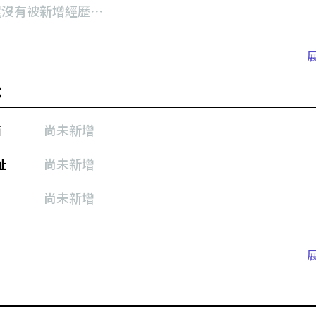
還沒有被新增經歷⋯
式
箱
尚未新增
址
尚未新增
尚未新增