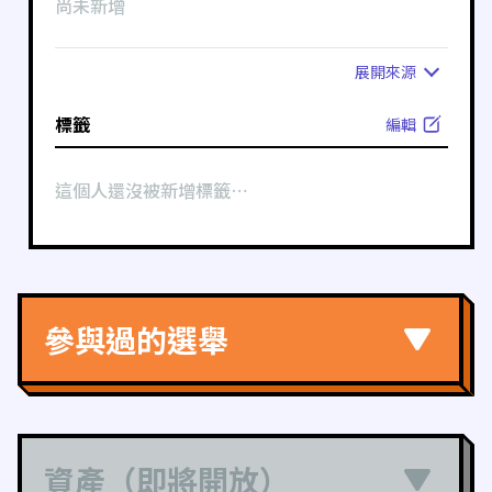
尚未新增
展開
來源
標籤
編輯
這個人還沒被新增標籤⋯
參與過的選舉
資產（即將開放）