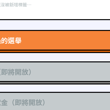
還沒被新增標籤⋯
過的選舉
（即將開放）
獻金（即將開放）