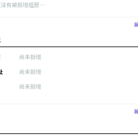
還沒有被新增經歷⋯
式
箱
尚未新增
址
尚未新增
尚未新增