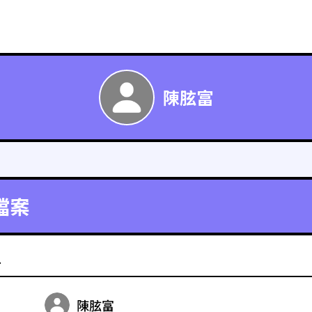
陳胘富
檔案
料
陳胘富