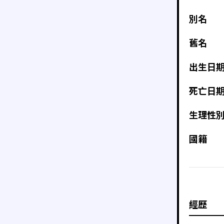
別名
舊名
出生日
死亡日
生理性
國籍
經歷