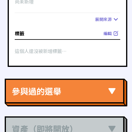
尚未新增
展開
來源
標籤
編輯
這個人還沒被新增標籤⋯
參與過的選舉
資產（即將開放）