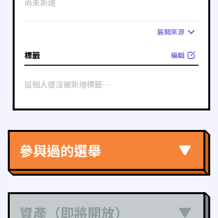
尚未新增
展開
來源
標籤
編輯
這個人還沒被新增標籤⋯
參與過的選舉
資產（即將開放）