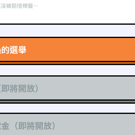
還沒被新增標籤⋯
過的選舉
（即將開放）
獻金（即將開放）