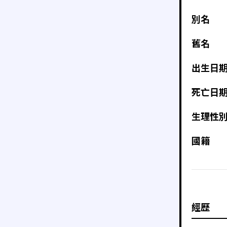
別名
舊名
出生日
死亡日
生理性
國籍
經歷