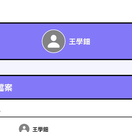
王學鈿
檔案
料
王學鈿