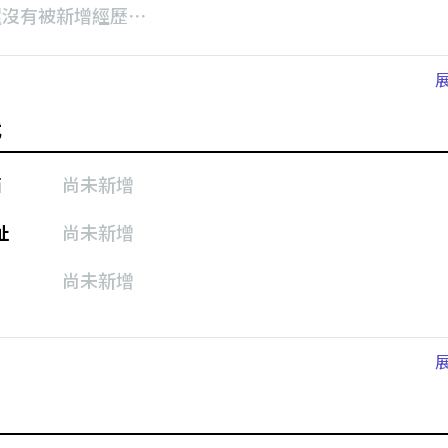
還沒有被新增經歷⋯
式
箱
尚未新增
址
尚未新增
尚未新增