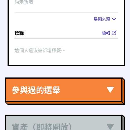
尚未新增
展開
來源
標籤
編輯
這個人還沒被新增標籤⋯
參與過的選舉
資產（即將開放）