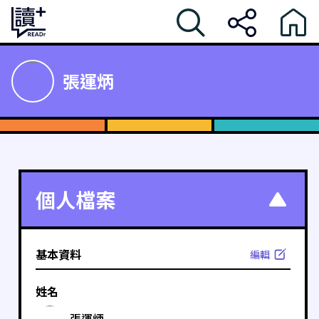
張運炳
個人檔案
基本資料
編輯
姓名
張運炳