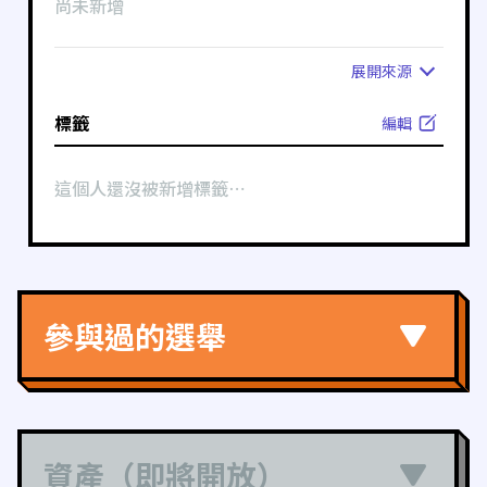
尚未新增
展開
來源
標籤
編輯
這個人還沒被新增標籤⋯
參與過的選舉
資產（即將開放）