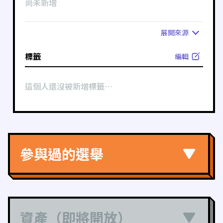
尚未新增
展開
來源
標籤
編輯
這個人還沒被新增標籤⋯
參與過的選舉
資產（即將開放）