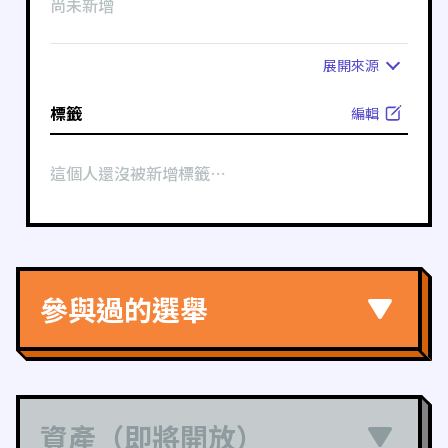
尚未新增
展開
來源
標籤
編輯
這個人還沒被新增標籤⋯
參與過的選舉
資產（即將開放）