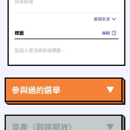
尚未新增
展開
來源
標籤
編輯
這個人還沒被新增標籤⋯
參與過的選舉
資產（即將開放）