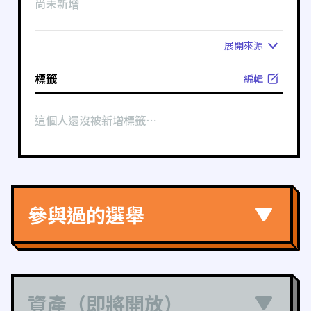
尚未新增
展開
來源
標籤
編輯
這個人還沒被新增標籤⋯
參與過的選舉
資產（即將開放）