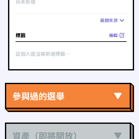
尚未新增
展開
來源
標籤
編輯
這個人還沒被新增標籤⋯
參與過的選舉
資產（即將開放）