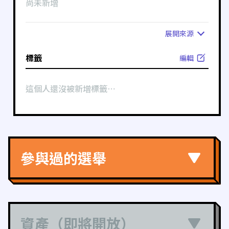
尚未新增
展開
來源
標籤
編輯
這個人還沒被新增標籤⋯
參與過的選舉
資產（即將開放）