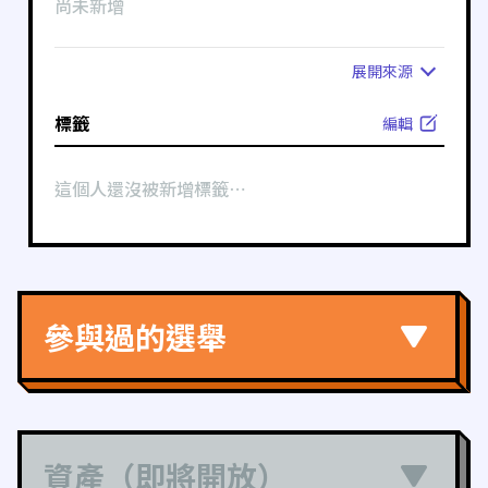
尚未新增
展開
來源
標籤
編輯
這個人還沒被新增標籤⋯
參與過的選舉
資產（即將開放）