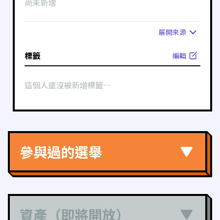
尚未新增
展開
來源
標籤
編輯
這個人還沒被新增標籤⋯
參與過的選舉
資產（即將開放）