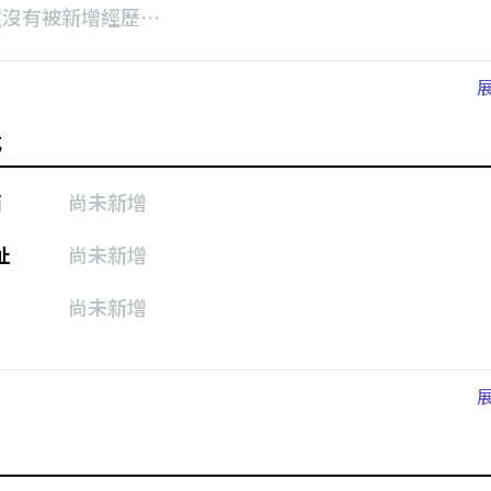
還沒有被新增經歷⋯
式
箱
尚未新增
址
尚未新增
尚未新增