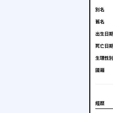
別名
舊名
出生日
死亡日
生理性
國籍
經歷