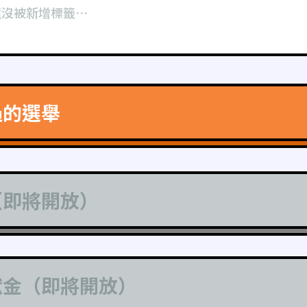
還沒被新增標籤⋯
過的選舉
（即將開放）
獻金（即將開放）