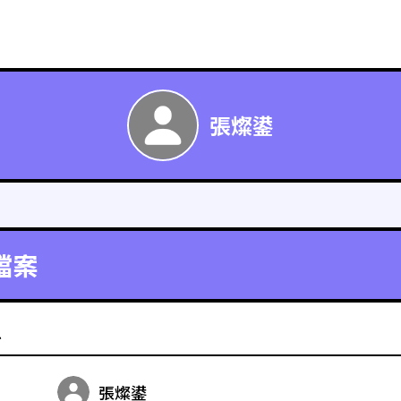
張燦鍙
檔案
料
張燦鍙