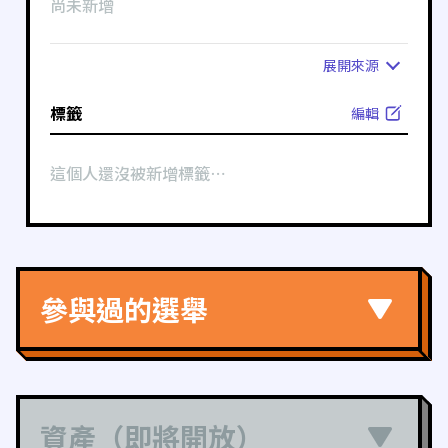
尚未新增
展開
來源
標籤
編輯
這個人還沒被新增標籤⋯
參與過的選舉
資產（即將開放）