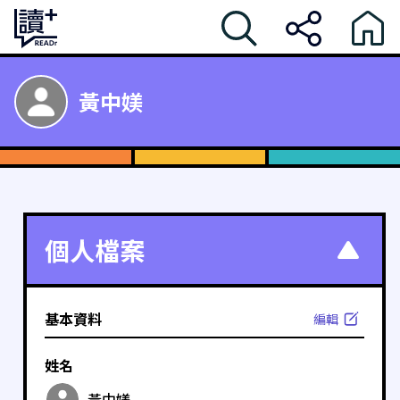
黃中媄
個人檔案
基本資料
編輯
姓名
黃中媄