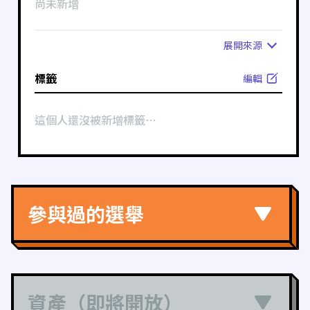
尚未新增
展開
來源
標籤
編輯
這個人還沒被新增標籤⋯
參與過的選舉
資產（即將開放）