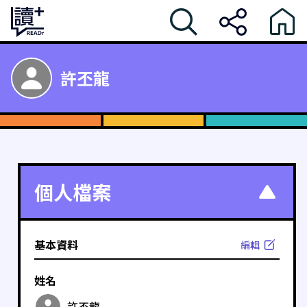
許丕龍
個人檔案
基本資料
編輯
姓名
許丕龍