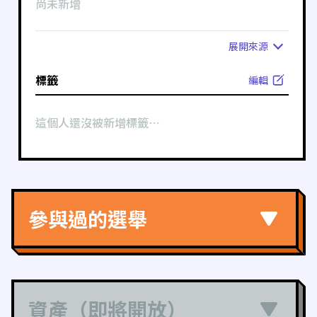
尚未新增
展開
來源
標籤
編輯
這個人還沒被新增標籤⋯
參與過的選舉
資產（即將開放）